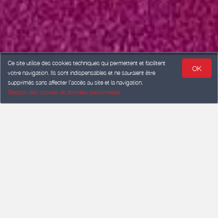
Ce site utilise des cookies techniques qui permettent et facilitent
OK
votre navigation. Ils sont indispensables et ne sauraient être
supprimés sans affecter l’accès au site et la navigation.
Gestion des cookies et données personnelles
ARRIVÉE
Ajouter une date
DÉPART
Ajouter une date
VOYAGEURS
2 voyageurs